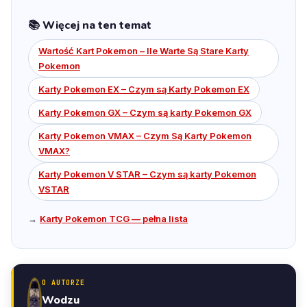
📚 Więcej na ten temat
Wartość Kart Pokemon – Ile Warte Są Stare Karty
Pokemon
Karty Pokemon EX – Czym są Karty Pokemon EX
Karty Pokemon GX – Czym są karty Pokemon GX
Karty Pokemon VMAX – Czym Są Karty Pokemon
VMAX?
Karty Pokemon V STAR – Czym są karty Pokemon
VSTAR
→
Karty Pokemon TCG — pełna lista
O AUTORZE
Wodzu