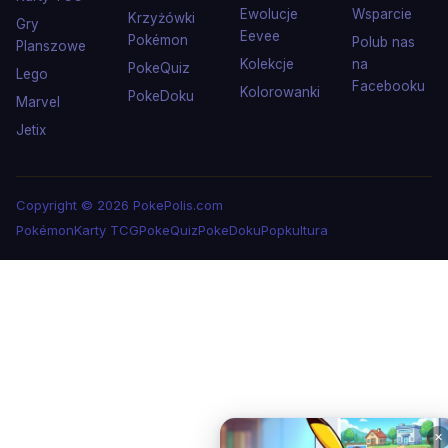
Ewolucje
Wsparcie
Krzyżówki
Gry
Eevee
Pokémon
Polub nas
Planszowe
Kolekcje
na
PokeQuiz
Lego
Facebooku
Kolorowanki
PokeDoku
Marvel
Jetix
Copyright © 2026 PokePolis.com
Pokémon
Karty TCG
PokeQuiz
PokeDoku
Popkultura
✕