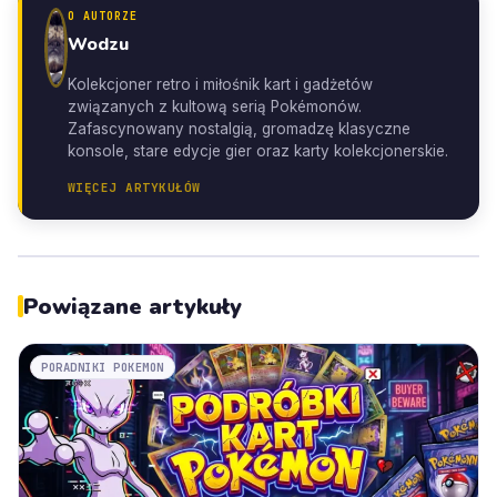
O AUTORZE
Wodzu
Kolekcjoner retro i miłośnik kart i gadżetów
związanych z kultową serią Pokémonów.
Zafascynowany nostalgią, gromadzę klasyczne
konsole, stare edycje gier oraz karty kolekcjonerskie.
WIĘCEJ ARTYKUŁÓW
Powiązane artykuły
PORADNIKI POKEMON