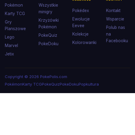
Pokémon
Wszystkie
Pokédex
Kontakt
minigry
Karty TCG
Ewolucje
Wsparcie
Krzyżówki
Gry
Eevee
Pokémon
Polub nas
Planszowe
Kolekcje
na
PokeQuiz
Lego
Facebooku
Kolorowanki
PokeDoku
Marvel
Jetix
Copyright © 2026 PokePolis.com
Pokémon
Karty TCG
PokeQuiz
PokeDoku
Popkultura