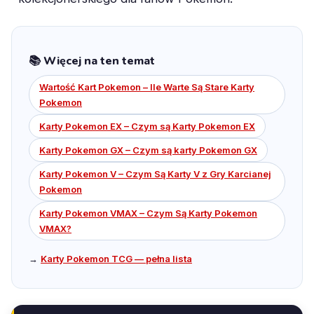
📚 Więcej na ten temat
Wartość Kart Pokemon – Ile Warte Są Stare Karty
Pokemon
Karty Pokemon EX – Czym są Karty Pokemon EX
Karty Pokemon GX – Czym są karty Pokemon GX
Karty Pokemon V – Czym Są Karty V z Gry Karcianej
Pokemon
Karty Pokemon VMAX – Czym Są Karty Pokemon
VMAX?
→
Karty Pokemon TCG — pełna lista