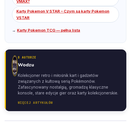
VMAX?
Karty Pokemon V STAR – Czym są karty Pokemon
VSTAR
→
Karty Pokemon TCG — pełna lista
O AUTORZE
Wodzu
Kolekcjoner retro i miłośnik kart i gadżetów
związanych z kultową serią Pokémonów.
Zafascynowany nostalgią, gromadzę klasyczne
konsole, stare edycje gier oraz karty kolekcjonerskie.
WIĘCEJ ARTYKUŁÓW