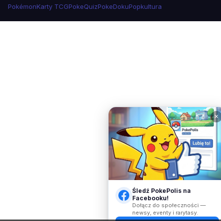
Pokémon
Karty TCG
PokeQuiz
PokeDoku
Popkultura
✕
Śledź PokePolis na
Facebooku!
Dołącz do społeczności —
newsy, eventy i rarytasy.