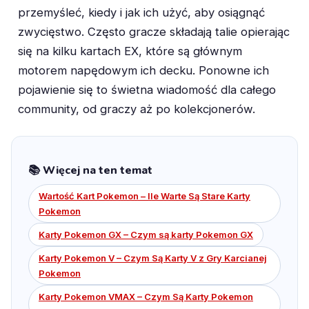
przemyśleć, kiedy i jak ich użyć, aby osiągnąć
zwycięstwo. Często gracze składają talie opierając
się na kilku kartach EX, które są głównym
motorem napędowym ich decku. Ponowne ich
pojawienie się to świetna wiadomość dla całego
community, od graczy aż po kolekcjonerów.
📚 Więcej na ten temat
Wartość Kart Pokemon – Ile Warte Są Stare Karty
Pokemon
Karty Pokemon GX – Czym są karty Pokemon GX
Karty Pokemon V – Czym Są Karty V z Gry Karcianej
Pokemon
Karty Pokemon VMAX – Czym Są Karty Pokemon