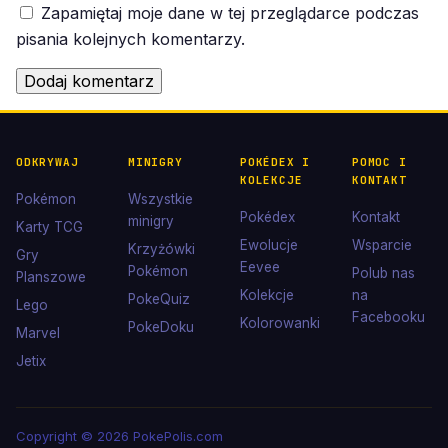
Zapamiętaj moje dane w tej przeglądarce podczas
pisania kolejnych komentarzy.
ODKRYWAJ
MINIGRY
POKÉDEX I
POMOC I
KOLEKCJE
KONTAKT
Pokémon
Wszystkie
Pokédex
Kontakt
minigry
Karty TCG
Ewolucje
Wsparcie
Krzyżówki
Gry
Eevee
Pokémon
Polub nas
Planszowe
Kolekcje
na
PokeQuiz
Lego
Facebooku
Kolorowanki
PokeDoku
Marvel
Jetix
Copyright © 2026 PokePolis.com