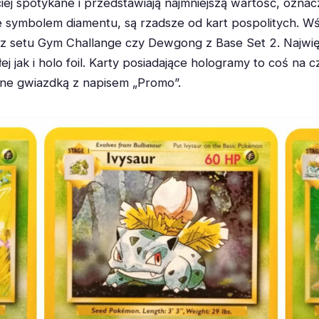
ciej spotykane i przedstawiają najmniejszą wartość, ozna
ymbolem diamentu, są rzadsze od kart pospolitych. Wśród
n z setu Gym Challange czy Dewgong z Base Set 2. Najwię
 jak i holo foil. Karty posiadające hologramy to coś na c
one gwiazdką z napisem „Promo”.