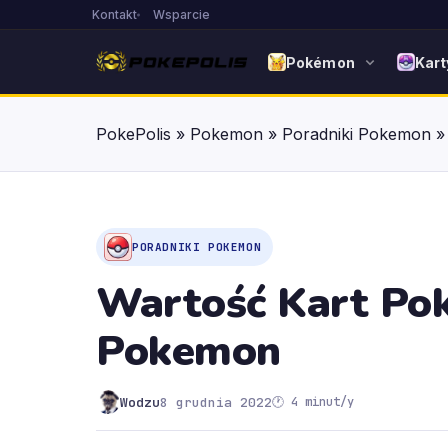
Kontakt
Wsparcie
Pokémon
Kart
PokePolis
»
Pokemon
»
Poradniki Pokemon
PORADNIKI POKEMON
Wartość Kart Pok
Pokemon
Wodzu
8 grudnia 2022
🕐 4 minut/y