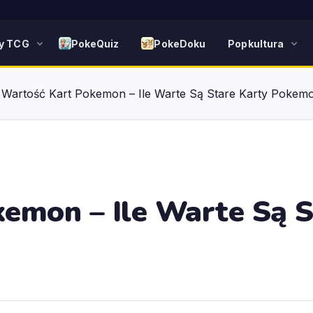
y TCG
PokeQuiz
PokeDoku
Popkultura
»
Wartość Kart Pokemon – Ile Warte Są Stare Karty Pokem
emon – Ile Warte Są S