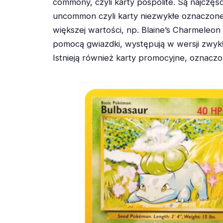
commony, czyli karty pospolite. Są najczęś
uncommon czyli karty niezwykłe oznaczone s
większej wartości, np. Blaine’s Charmeleo
pomocą gwiazdki, występują w wersji zwykłej
Istnieją również karty promocyjne, oznacz