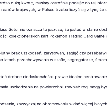
bardzo dużą kwotę, musimy ostrożnie podejść do tej infor
aliów krajowych, w Polsce trzeba liczyć się z tym, że c
ase Setu, nie oznacza to jeszcze, że jesteś w stanie dosta
ości kolekcjonerskich kart Pokemon Trading Card Game je
solutny brak uszkodzeń, zarysowań, zagięć czy przebarwie
 po latach przechowywania w szafie, segregatorze, śmia
mieć drobne niedoskonałości, prawie idealne centrowanie
małe uszkodzenia na powierzchni, również rogi mogą być
dzenia, zazwyczaj na obramowaniu widać więcej białyc