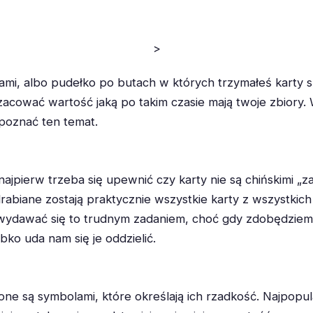
>
rtami, albo pudełko po butach w których trzymałeś karty s
zacować wartość jaką po takim czasie mają twoje zbiory.
 poznać ten temat.
jpierw trzeba się upewnić czy karty nie są chińskimi „za
odrabiane zostają praktycznie wszystkie karty z wszystkic
ydawać się to trudnym zadaniem, choć gdy zdobędziemy 
ko uda nam się je oddzielić.
ne są symbolami, które określają ich rzadkość. Najpopula