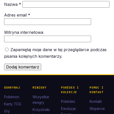
Nazwa
*
Adres email
*
Witryna internetowa
Zapamiętaj moje dane w tej przeglądarce podczas
pisania kolejnych komentarzy.
ODKRYWAJ
MINIGRY
POKÉDEX I
POMOC I
KOLEKCJE
KONTAKT
Pokémon
Wszystkie
Pokédex
Kontakt
minigry
Karty TCG
Ewolucje
Wsparcie
Krzyżówki
Gry