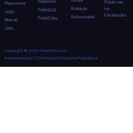
Eevee
Pokémon
Polub nas
Planszowe
Kolekcje
na
PokeQuiz
Lego
Facebooku
Kolorowanki
PokeDoku
Marvel
Jetix
Copyright © 2026 PokePolis.com
Pokémon
Karty TCG
PokeQuiz
PokeDoku
Popkultura