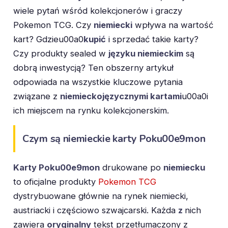
wiele pytań wśród kolekcjonerów i graczy
Pokemon TCG. Czy
niemiecki
wpływa na wartość
kart? Gdzieu00a0
kupić
i sprzedać takie karty?
Czy produkty sealed w
języku niemieckim
są
dobrą inwestycją? Ten obszerny artykuł
odpowiada na wszystkie kluczowe pytania
związane z
niemieckojęzycznymi kartami
u00a0i
ich miejscem na rynku kolekcjonerskim.
Czym są niemieckie karty Poku00e9mon
Karty Poku00e9mon
drukowane po
niemiecku
to oficjalne produkty
Pokemon TCG
dystrybuowane głównie na rynek niemiecki,
austriacki i częściowo szwajcarski. Każda
z
nich
zawiera
oryginalny
tekst przetłumaczony z