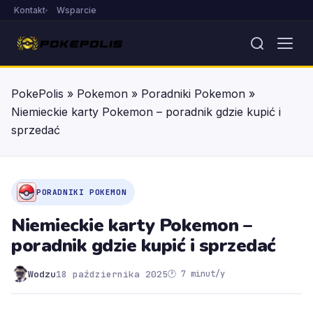
Kontakt
Wsparcie
PokePolis
»
Pokemon
»
Poradniki Pokemon
»
Niemieckie karty Pokemon – poradnik gdzie kupić i
sprzedać
PORADNIKI POKEMON
Niemieckie karty Pokemon –
poradnik gdzie kupić i sprzedać
Wodzu
18 października 2025
🕐 7 minut/y