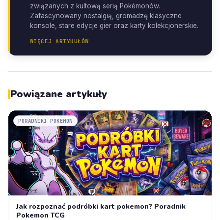
związanych z kultową serią Pokémonów.
Zafascynowany nostalgią, gromadzę klasyczne
konsole, stare edycje gier oraz karty kolekcjonerskie.
WIĘCEJ ARTYKUŁÓW
Powiązane artykuły
PORADNIKI POKEMON
Jak rozpoznać podróbki kart pokemon? Poradnik
Pokemon TCG