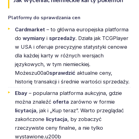
Jak wyceniać niemieckie karty pokemon
Platformy do sprawdzania cen
Cardmarket
– to główna europejska platforma
do
wymiany
i
sprzedaż
y
. Działa jak TCGPlayer
w USA i oferuje precyzyjne statystyki cenowe
dla każdej karty w różnych wersjach
językowych, w tym niemieckiej.
Możeszu00a0
sprawdzić
aktualne ceny,
historię transakcji i średnie wartości sprzedaży.
Ebay
– popularna platforma aukcyjna, gdzie
można znaleźć
oferta
zarówno w formie
licytacja
, jak i „Kup teraz”. Warto przeglądać
zakończone
licytacja
, by zobaczyć
rzeczywiste ceny finalne, a nie tylko
wystawione.u200b