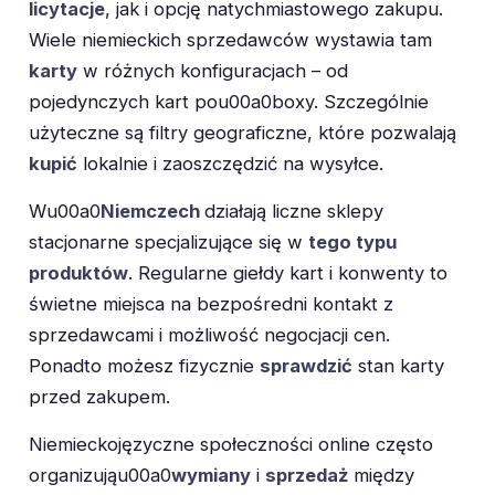
licytacje
, jak i opcję natychmiastowego zakupu.
Wiele niemieckich sprzedawców wystawia tam
karty
w różnych konfiguracjach – od
pojedynczych kart pou00a0boxy. Szczególnie
użyteczne są filtry geograficzne, które pozwalają
kupić
lokalnie i zaoszczędzić na wysyłce.
Wu00a0
Niemczech
działają liczne sklepy
stacjonarne specjalizujące się w
tego typu
produktów
. Regularne giełdy kart i konwenty to
świetne miejsca na bezpośredni kontakt z
sprzedawcami i możliwość negocjacji cen.
Ponadto możesz fizycznie
sprawdzić
stan karty
przed zakupem.
Niemieckojęzyczne społeczności online często
organizująu00a0
wymiany
i
sprzedaż
między