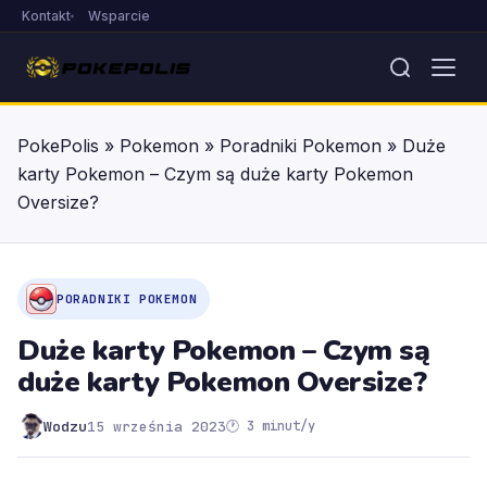
Kontakt
Wsparcie
PokePolis
»
Pokemon
»
Poradniki Pokemon
»
Duże
karty Pokemon – Czym są duże karty Pokemon
Oversize?
PORADNIKI POKEMON
Duże karty Pokemon – Czym są
duże karty Pokemon Oversize?
Wodzu
15 września 2023
🕐 3 minut/y