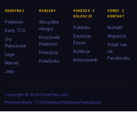
ODKRYWAJ
MINIGRY
POKÉDEX I
POMOC I
KOLEKCJE
KONTAKT
Pokémon
Wszystkie
Pokédex
Kontakt
minigry
Karty TCG
Ewolucje
Wsparcie
Krzyżówki
Gry
Eevee
Pokémon
Polub nas
Planszowe
Kolekcje
na
PokeQuiz
Lego
Facebooku
Kolorowanki
PokeDoku
Marvel
Jetix
Copyright © 2026 PokePolis.com
Pokémon
Karty TCG
PokeQuiz
PokeDoku
Popkultura