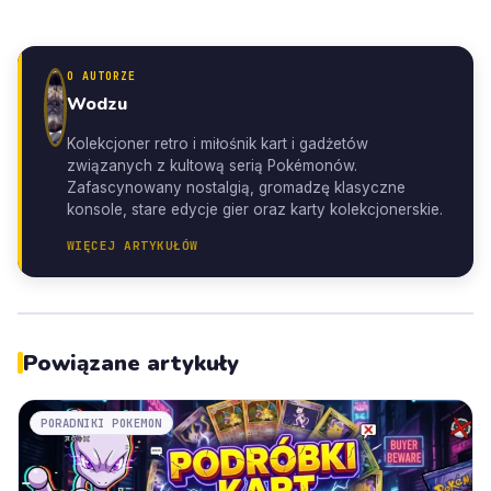
O AUTORZE
Wodzu
Kolekcjoner retro i miłośnik kart i gadżetów
związanych z kultową serią Pokémonów.
Zafascynowany nostalgią, gromadzę klasyczne
konsole, stare edycje gier oraz karty kolekcjonerskie.
WIĘCEJ ARTYKUŁÓW
Powiązane artykuły
PORADNIKI POKEMON