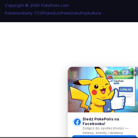
Copyright © 2026 PokePolis.com
Pokémon
Karty TCG
PokeQuiz
PokeDoku
Popkultura
✕
Śledź PokePolis na
Facebooku!
Dołącz do społeczności —
newsy, eventy i rarytasy.