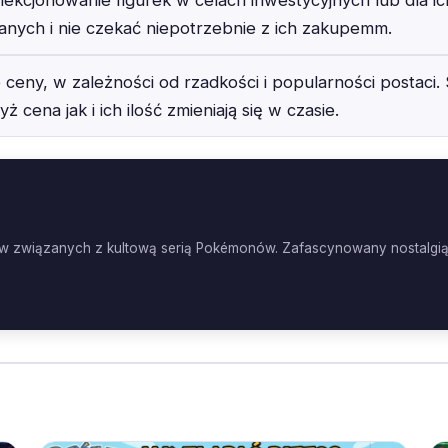
nych i nie czekać niepotrzebnie z ich zakupemm.
 ceny, w zależności od rzadkości i popularności postaci
ż cena jak i ich ilość zmieniają się w czasie.
żetów związanych z kultową serią Pokémonów. Zafascynowany nostalgią