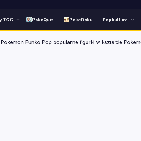
y TCG
PokeQuiz
PokeDoku
Popkultura
»
Pokemon Funko Pop popularne figurki w kształcie Poke