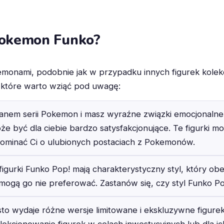
 Pokemon Funko?
emonami, podobnie jak w przypadku innych figurek kolekc
, które warto wziąć pod uwagę:
 fanem serii Pokemon i masz wyraźne związki emocjonalne 
 być dla ciebie bardzo satysfakcjonujące. Te figurki mo
pominać Ci o ulubionych postaciach z Pokemonów.
figurki Funko Pop! mają charakterystyczny styl, który obe
 mogą go nie preferować. Zastanów się, czy styl Funko P
sto wydaje różne wersje limitowane i ekskluzywne figure
olekcjonowanie figurek w celach inwestycyjnych lub dla ic