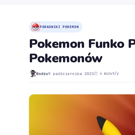
PORADNIKI POKEMON
Pokemon Funko Po
Pokemonów
Wodzu
9 października 2023
🕐 4 minut/y