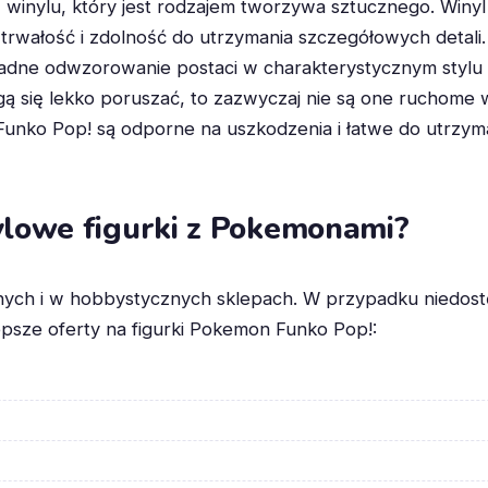
 winylu, który jest rodzajem tworzywa sztucznego. Winyl
 trwałość i zdolność do utrzymania szczegółowych detali
dne odwzorowanie postaci w charakterystycznym stylu Ch
ą się lekko poruszać, to zazwyczaj nie są one ruchome w
i Funko Pop! są odporne na uszkodzenia i łatwe do utrzym
nylowe figurki z Pokemonami?
nych i w hobbystycznych sklepach. W przypadku niedostęp
epsze oferty na figurki Pokemon Funko Pop!: