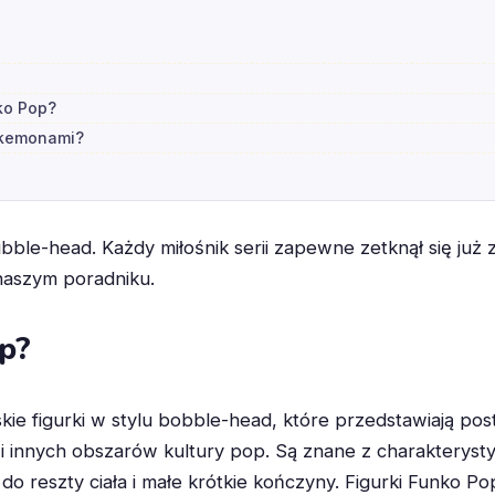
ko Pop?
Pokemonami?
bble-head. Każdy miłośnik serii zapewne zetknął się już 
naszym poradniku.
p?
kie figurki w stylu bobble-head, które przedstawiają post
i i innych obszarów kultury pop. Są znane z charakterys
o reszty ciała i małe krótkie kończyny. Figurki Funko Po