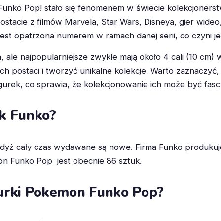
 Funko Pop! stało się fenomenem w świecie kolekcjonerstw
postacie z filmów Marvela, Star Wars, Disneya, gier wideo,
jest opatrzona numerem w ramach danej serii, co czyni je
 ale najpopularniejsze zwykle mają około 4 cali (10 cm) 
ch postaci i tworzyć unikalne kolekcje. Warto zaznaczy
figurek, co sprawia, że kolekcjonowanie ich może być fa
ek Funko?
gdyż cały czas wydawane są nowe. Firma Funko produkuje 
mon Funko Pop jest obecnie 86 sztuk.
urki Pokemon Funko Pop?