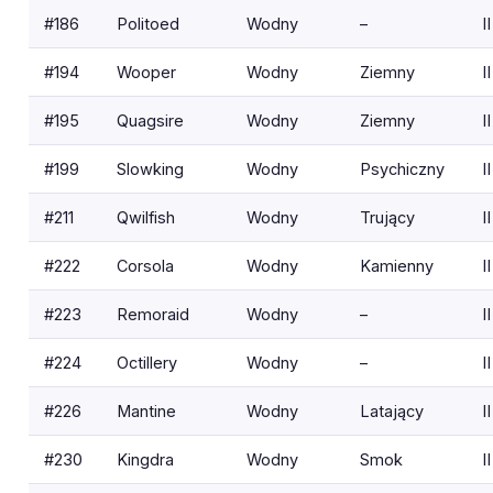
#186
Politoed
Wodny
–
II
#194
Wooper
Wodny
Ziemny
II
#195
Quagsire
Wodny
Ziemny
II
#199
Slowking
Wodny
Psychiczny
II
#211
Qwilfish
Wodny
Trujący
II
#222
Corsola
Wodny
Kamienny
II
#223
Remoraid
Wodny
–
II
#224
Octillery
Wodny
–
II
#226
Mantine
Wodny
Latający
II
#230
Kingdra
Wodny
Smok
II