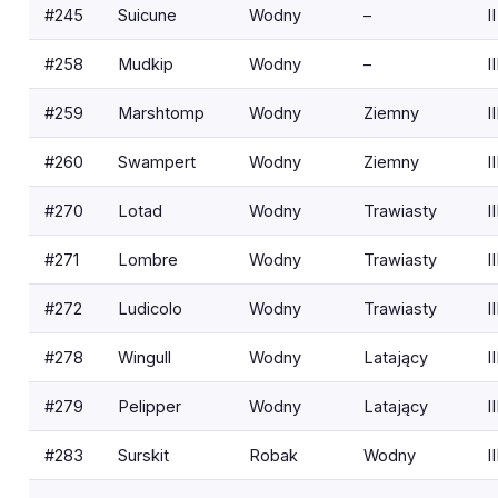
#245
Suicune
Wodny
–
II
#258
Mudkip
Wodny
–
II
#259
Marshtomp
Wodny
Ziemny
II
#260
Swampert
Wodny
Ziemny
II
#270
Lotad
Wodny
Trawiasty
II
#271
Lombre
Wodny
Trawiasty
II
#272
Ludicolo
Wodny
Trawiasty
II
#278
Wingull
Wodny
Latający
II
#279
Pelipper
Wodny
Latający
II
#283
Surskit
Robak
Wodny
II