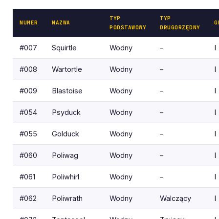
TYP
TYP
NUMER
NAZWA
G
PODSTAWOWY
DRUGORZĘDNY
#007
Squirtle
Wodny
–
I
#008
Wartortle
Wodny
–
I
#009
Blastoise
Wodny
–
I
#054
Psyduck
Wodny
–
I
#055
Golduck
Wodny
–
I
#060
Poliwag
Wodny
–
I
#061
Poliwhirl
Wodny
–
I
#062
Poliwrath
Wodny
Walczący
I