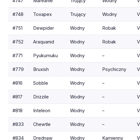
#747
Mareanie
Trujący
Wodny
V
#748
Toxapex
Trujący
Wodny
V
#751
Dewpider
Wodny
Robak
V
#752
Araquanid
Wodny
Robak
V
#771
Pyukumuku
Wodny
–
V
#779
Bruxish
Wodny
Psychiczny
V
#816
Sobble
Wodny
–
V
#817
Drizzile
Wodny
–
V
#818
Inteleon
Wodny
–
V
#833
Chewtle
Wodny
–
V
#834
Drednaw
Wodny
Kamienny
V