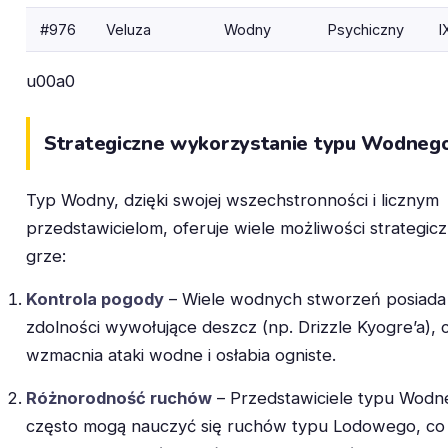
#976
Veluza
Wodny
Psychiczny
I
u00a0
Strategiczne wykorzystanie typu Wodneg
Typ Wodny, dzięki swojej wszechstronności i licznym
przedstawicielom, oferuje wiele możliwości strategic
grze:
Kontrola pogody
– Wiele wodnych stworzeń posiada
zdolności wywołujące deszcz (np. Drizzle Kyogre’a), 
wzmacnia ataki wodne i osłabia ogniste.
Różnorodność ruchów
– Przedstawiciele typu Wodn
często mogą nauczyć się ruchów typu Lodowego, co