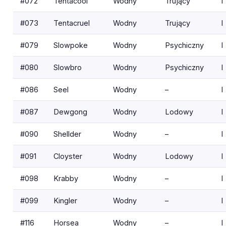
#072
Tentacool
Wodny
Trujący
I
#073
Tentacruel
Wodny
Trujący
I
#079
Slowpoke
Wodny
Psychiczny
I
#080
Slowbro
Wodny
Psychiczny
I
#086
Seel
Wodny
–
I
#087
Dewgong
Wodny
Lodowy
I
#090
Shellder
Wodny
–
I
#091
Cloyster
Wodny
Lodowy
I
#098
Krabby
Wodny
–
I
#099
Kingler
Wodny
–
I
#116
Horsea
Wodny
–
I