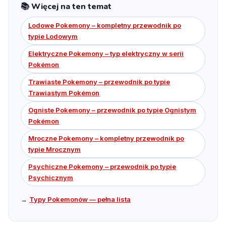
📚 Więcej na ten temat
Lodowe Pokemony – kompletny przewodnik po
typie Lodowym
Elektryczne Pokemony – typ elektryczny w serii
Pokémon
Trawiaste Pokemony – przewodnik po typie
Trawiastym Pokémon
Ogniste Pokemony – przewodnik po typie Ognistym
Pokémon
Mroczne Pokemony – kompletny przewodnik po
typie Mrocznym
Psychiczne Pokemony – przewodnik po typie
Psychicznym
→
Typy Pokemonów — pełna lista