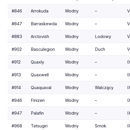
#846
Arrokuda
Wodny
–
V
#847
Barraskewda
Wodny
–
V
#883
Arctovish
Wodny
Lodowy
V
#902
Basculegion
Wodny
Duch
V
#912
Quaxly
Wodny
–
I
#913
Quaxwell
Wodny
–
I
#914
Quaquaval
Wodny
Walczący
I
#946
Finizen
Wodny
–
I
#947
Palafin
Wodny
–
I
#968
Tatsugiri
Wodny
Smok
I