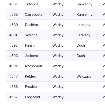
#564
Tirtouga
Wodny
Kamienny
V
#565
Carracosta
Wodny
Kamienny
V
#580
Ducklett
Wodny
Latający
V
#581
Swanna
Wodny
Latający
V
#592
Frillish
Wodny
Duch
V
#593
Jellicent
Wodny
Duch
V
#594
Alomomola
Wodny
–
V
#647
Keldeo
Wodny
Walczący
V
#656
Froakie
Wodny
–
V
#657
Frogadier
Wodny
–
V