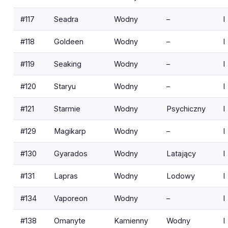
#117
Seadra
Wodny
–
I
#118
Goldeen
Wodny
–
I
#119
Seaking
Wodny
–
I
#120
Staryu
Wodny
–
I
#121
Starmie
Wodny
Psychiczny
I
#129
Magikarp
Wodny
–
I
#130
Gyarados
Wodny
Latający
I
#131
Lapras
Wodny
Lodowy
I
#134
Vaporeon
Wodny
–
I
#138
Omanyte
Kamienny
Wodny
I