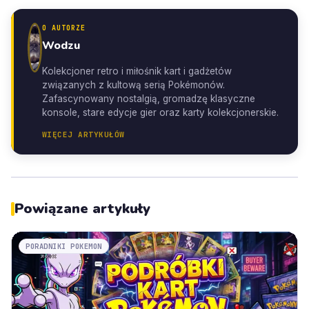
O AUTORZE
Wodzu
Kolekcjoner retro i miłośnik kart i gadżetów
związanych z kultową serią Pokémonów.
Zafascynowany nostalgią, gromadzę klasyczne
konsole, stare edycje gier oraz karty kolekcjonerskie.
WIĘCEJ ARTYKUŁÓW
Powiązane artykuły
PORADNIKI POKEMON