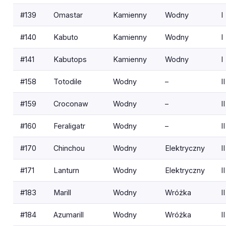
#139
Omastar
Kamienny
Wodny
I
#140
Kabuto
Kamienny
Wodny
I
#141
Kabutops
Kamienny
Wodny
I
#158
Totodile
Wodny
–
II
#159
Croconaw
Wodny
–
II
#160
Feraligatr
Wodny
–
II
#170
Chinchou
Wodny
Elektryczny
II
#171
Lanturn
Wodny
Elektryczny
II
#183
Marill
Wodny
Wróżka
II
#184
Azumarill
Wodny
Wróżka
II