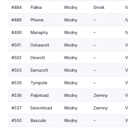
#484
Palkia
Wodny
Smok
I
#489
Phione
Wodny
–
I
#490
Manaphy
Wodny
–
I
#501
Oshawott
Wodny
–
V
#502
Dewott
Wodny
–
V
#503
Samurott
Wodny
–
V
#535
Tympole
Wodny
–
V
#536
Palpitoad
Wodny
Ziemny
V
#537
Seismitoad
Wodny
Ziemny
V
#550
Basculin
Wodny
–
V