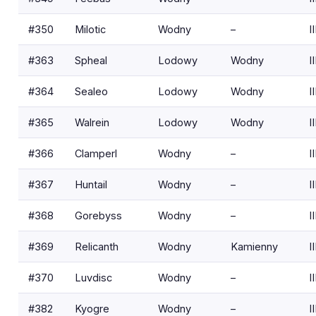
#350
Milotic
Wodny
–
II
#363
Spheal
Lodowy
Wodny
II
#364
Sealeo
Lodowy
Wodny
II
#365
Walrein
Lodowy
Wodny
II
#366
Clamperl
Wodny
–
II
#367
Huntail
Wodny
–
II
#368
Gorebyss
Wodny
–
II
#369
Relicanth
Wodny
Kamienny
II
#370
Luvdisc
Wodny
–
II
#382
Kyogre
Wodny
–
II