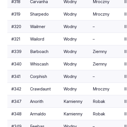
#318
Carvanha
Wodny
Mroczny
II
#319
Sharpedo
Wodny
Mroczny
II
#320
Wailmer
Wodny
–
II
#321
Wailord
Wodny
–
II
#339
Barboach
Wodny
Ziemny
II
#340
Whiscash
Wodny
Ziemny
II
#341
Corphish
Wodny
–
II
#342
Crawdaunt
Wodny
Mroczny
II
#347
Anorith
Kamienny
Robak
II
#348
Armaldo
Kamienny
Robak
II
#349
Feebas
Wodny
–
II