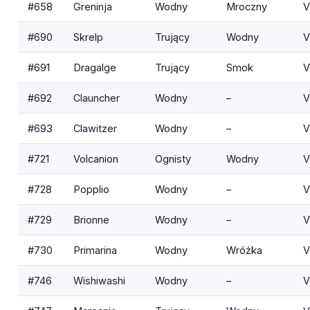
#658
Greninja
Wodny
Mroczny
V
#690
Skrelp
Trujący
Wodny
V
#691
Dragalge
Trujący
Smok
V
#692
Clauncher
Wodny
–
V
#693
Clawitzer
Wodny
–
V
#721
Volcanion
Ognisty
Wodny
V
#728
Popplio
Wodny
–
V
#729
Brionne
Wodny
–
V
#730
Primarina
Wodny
Wróżka
V
#746
Wishiwashi
Wodny
–
V