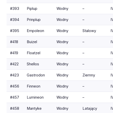
#393
Piplup
Wodny
–
I
#394
Prinplup
Wodny
–
I
#395
Empoleon
Wodny
Stalowy
I
#418
Buizel
Wodny
–
I
#419
Floatzel
Wodny
–
I
#422
Shellos
Wodny
–
I
#423
Gastrodon
Wodny
Ziemny
I
#456
Finneon
Wodny
–
I
#457
Lumineon
Wodny
–
I
#458
Mantyke
Wodny
Latający
I