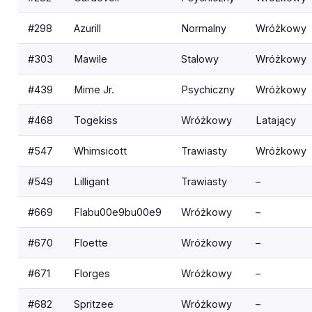
#298
Azurill
Normalny
Wróżkowy
#303
Mawile
Stalowy
Wróżkowy
#439
Mime Jr.
Psychiczny
Wróżkowy
#468
Togekiss
Wróżkowy
Latający
#547
Whimsicott
Trawiasty
Wróżkowy
#549
Lilligant
Trawiasty
–
#669
Flabu00e9bu00e9
Wróżkowy
–
#670
Floette
Wróżkowy
–
#671
Florges
Wróżkowy
–
#682
Spritzee
Wróżkowy
–