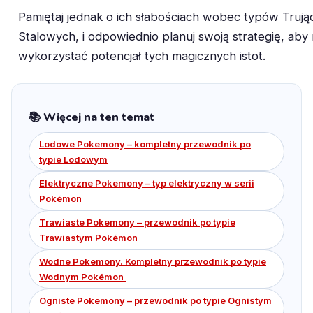
Pamiętaj jednak o ich słabościach wobec typów Trując
Stalowych, i odpowiednio planuj swoją strategię, aby
wykorzystać potencjał tych magicznych istot.
📚 Więcej na ten temat
Lodowe Pokemony – kompletny przewodnik po
typie Lodowym
Elektryczne Pokemony – typ elektryczny w serii
Pokémon
Trawiaste Pokemony – przewodnik po typie
Trawiastym Pokémon
Wodne Pokemony. Kompletny przewodnik po typie
Wodnym Pokémon
Ogniste Pokemony – przewodnik po typie Ognistym