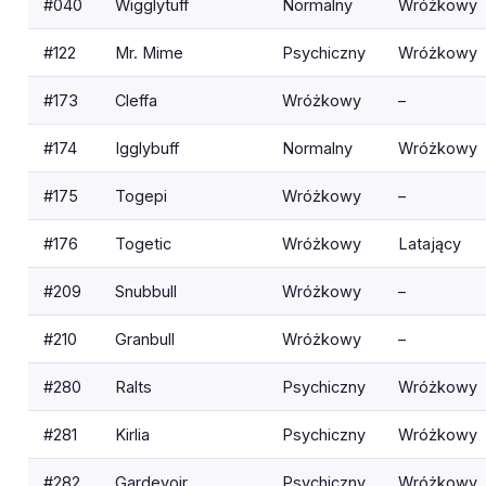
#040
Wigglytuff
Normalny
Wróżkowy
#122
Mr. Mime
Psychiczny
Wróżkowy
#173
Cleffa
Wróżkowy
–
#174
Igglybuff
Normalny
Wróżkowy
#175
Togepi
Wróżkowy
–
#176
Togetic
Wróżkowy
Latający
#209
Snubbull
Wróżkowy
–
#210
Granbull
Wróżkowy
–
#280
Ralts
Psychiczny
Wróżkowy
#281
Kirlia
Psychiczny
Wróżkowy
#282
Gardevoir
Psychiczny
Wróżkowy