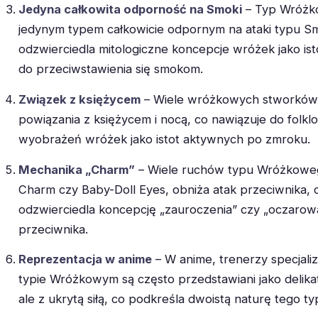
Jedyna całkowita odporność na Smoki
– Typ Wróżko
jedynym typem całkowicie odpornym na ataki typu S
odzwierciedla mitologiczne koncepcje wróżek jako ist
do przeciwstawienia się smokom.
Związek z księżycem
– Wiele wróżkowych stworkó
powiązania z księżycem i nocą, co nawiązuje do folkl
wyobrażeń wróżek jako istot aktywnych po zmroku.
Mechanika „Charm”
– Wiele ruchów typu Wróżkowego
Charm czy Baby-Doll Eyes, obniża atak przeciwnika, 
odzwierciedla koncepcję „zauroczenia” czy „oczarow
przeciwnika.
Reprezentacja w anime
– W anime, trenerzy specjaliz
typie Wróżkowym są często przedstawiani jako delikatn
ale z ukrytą siłą, co podkreśla dwoistą naturę tego ty