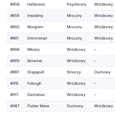
#858
Hatterene
Psychiczny
Wróżkowy
#859
Impidimp
Mroczny
Wróżkowy
#860
Morgrem
Mroczny
Wróżkowy
#861
Grimmsnarl
Mroczny
Wróżkowy
#868
Milcery
Wróżkowy
–
#869
Alcremie
Wróżkowy
–
#887
Dragapult
Smoczy
Duchowy
#916
Fidough
Wróżkowy
–
#917
Dachsbun
Wróżkowy
–
#987
Flutter Mane
Duchowy
Wróżkowy