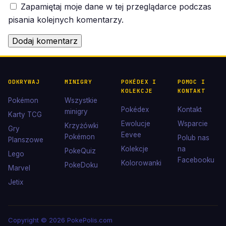
Zapamiętaj moje dane w tej przeglądarce podczas
pisania kolejnych komentarzy.
ODKRYWAJ
MINIGRY
POKÉDEX I
POMOC I
KOLEKCJE
KONTAKT
Pokémon
Wszystkie
Pokédex
Kontakt
minigry
Karty TCG
Ewolucje
Wsparcie
Krzyżówki
Gry
Eevee
Pokémon
Polub nas
Planszowe
Kolekcje
na
PokeQuiz
Lego
Facebooku
Kolorowanki
PokeDoku
Marvel
Jetix
Copyright © 2026 PokePolis.com