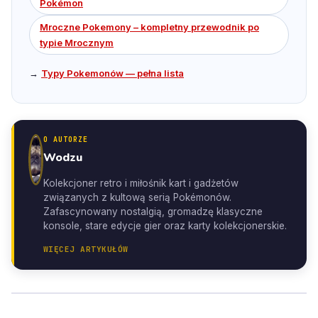
Pokémon
Mroczne Pokemony – kompletny przewodnik po
typie Mrocznym
→
Typy Pokemonów — pełna lista
O AUTORZE
Wodzu
Kolekcjoner retro i miłośnik kart i gadżetów
związanych z kultową serią Pokémonów.
Zafascynowany nostalgią, gromadzę klasyczne
konsole, stare edycje gier oraz karty kolekcjonerskie.
WIĘCEJ ARTYKUŁÓW