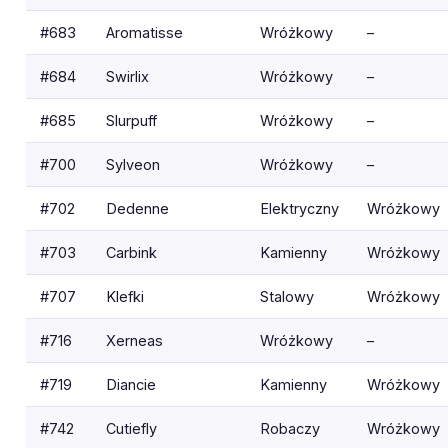
#683
Aromatisse
Wróżkowy
–
#684
Swirlix
Wróżkowy
–
#685
Slurpuff
Wróżkowy
–
#700
Sylveon
Wróżkowy
–
#702
Dedenne
Elektryczny
Wróżkowy
#703
Carbink
Kamienny
Wróżkowy
#707
Klefki
Stalowy
Wróżkowy
#716
Xerneas
Wróżkowy
–
#719
Diancie
Kamienny
Wróżkowy
#742
Cutiefly
Robaczy
Wróżkowy