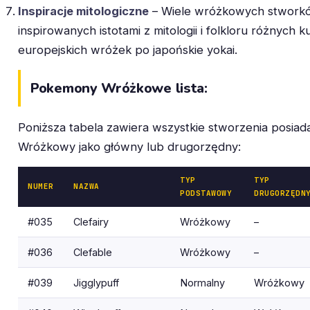
Inspiracje mitologiczne
– Wiele wróżkowych stworkó
inspirowanych istotami z mitologii i folkloru różnych ku
europejskich wróżek po japońskie yokai.
Pokemony Wróżkowe lista:
Poniższa tabela zawiera wszystkie stworzenia posiad
Wróżkowy jako główny lub drugorzędny:
TYP
TYP
NUMER
NAZWA
PODSTAWOWY
DRUGORZĘDN
#035
Clefairy
Wróżkowy
–
#036
Clefable
Wróżkowy
–
#039
Jigglypuff
Normalny
Wróżkowy