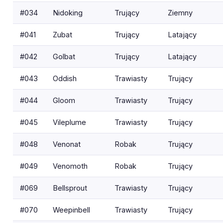
#034
Nidoking
Trujący
Ziemny
#041
Zubat
Trujący
Latający
#042
Golbat
Trujący
Latający
#043
Oddish
Trawiasty
Trujący
#044
Gloom
Trawiasty
Trujący
#045
Vileplume
Trawiasty
Trujący
#048
Venonat
Robak
Trujący
#049
Venomoth
Robak
Trujący
#069
Bellsprout
Trawiasty
Trujący
#070
Weepinbell
Trawiasty
Trujący