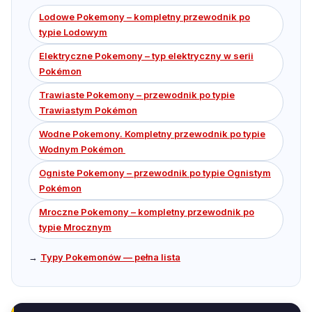
Lodowe Pokemony – kompletny przewodnik po
typie Lodowym
Elektryczne Pokemony – typ elektryczny w serii
Pokémon
Trawiaste Pokemony – przewodnik po typie
Trawiastym Pokémon
Wodne Pokemony. Kompletny przewodnik po typie
Wodnym Pokémon
Ogniste Pokemony – przewodnik po typie Ognistym
Pokémon
Mroczne Pokemony – kompletny przewodnik po
typie Mrocznym
→
Typy Pokemonów — pełna lista