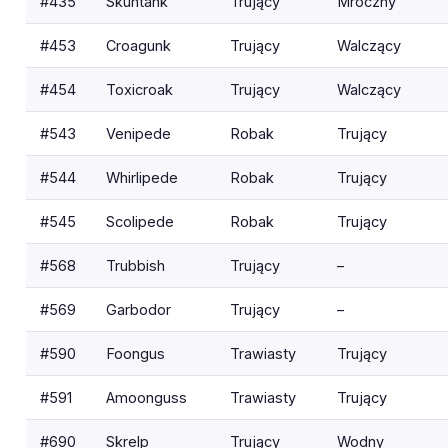
#435
Skuntank
Trujący
Mroczny
#453
Croagunk
Trujący
Walczący
#454
Toxicroak
Trujący
Walczący
#543
Venipede
Robak
Trujący
#544
Whirlipede
Robak
Trujący
#545
Scolipede
Robak
Trujący
#568
Trubbish
Trujący
–
#569
Garbodor
Trujący
–
#590
Foongus
Trawiasty
Trujący
#591
Amoonguss
Trawiasty
Trujący
#690
Skrelp
Trujący
Wodny