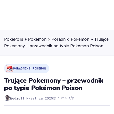
PokePolis
»
Pokemon
»
Poradniki Pokemon
»
Trujące
Pokemony – przewodnik po typie Pokémon Poison
PORADNIKI POKEMON
Trujące Pokemony – przewodnik
po typie Pokémon Poison
Wodzu
11 kwietnia 2025
🕐 6 minut/y