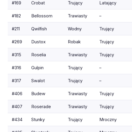
#169
Crobat
Trujący
Latający
#182
Bellossom
Trawiasty
–
#211
Qwilfish
Wodny
Trujący
#269
Dustox
Robak
Trujący
#315
Roselia
Trawiasty
Trujący
#316
Gulpin
Trujący
–
#317
Swalot
Trujący
–
#406
Budew
Trawiasty
Trujący
#407
Roserade
Trawiasty
Trujący
#434
Stunky
Trujący
Mroczny