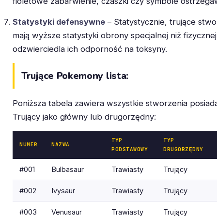
fioletowe zabarwienie, czaszki czy symbole ostrzega
Statystyki defensywne
– Statystycznie, trujące stwo
mają wyższe statystyki obrony specjalnej niż fizycznej
odzwierciedla ich odporność na toksyny.
Trujące Pokemony lista:
Poniższa tabela zawiera wszystkie stworzenia posiad
Trujący jako główny lub drugorzędny:
TYP
TYP
NUMER
NAZWA
PODSTAWOWY
DRUGORZĘDNY
#001
Bulbasaur
Trawiasty
Trujący
#002
Ivysaur
Trawiasty
Trujący
#003
Venusaur
Trawiasty
Trujący