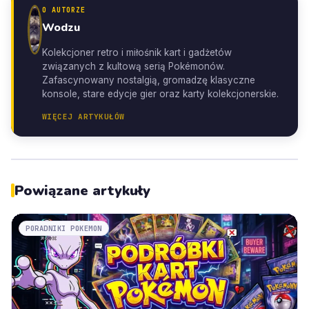
O AUTORZE
Wodzu
Kolekcjoner retro i miłośnik kart i gadżetów
związanych z kultową serią Pokémonów.
Zafascynowany nostalgią, gromadzę klasyczne
konsole, stare edycje gier oraz karty kolekcjonerskie.
WIĘCEJ ARTYKUŁÓW
Powiązane artykuły
PORADNIKI POKEMON