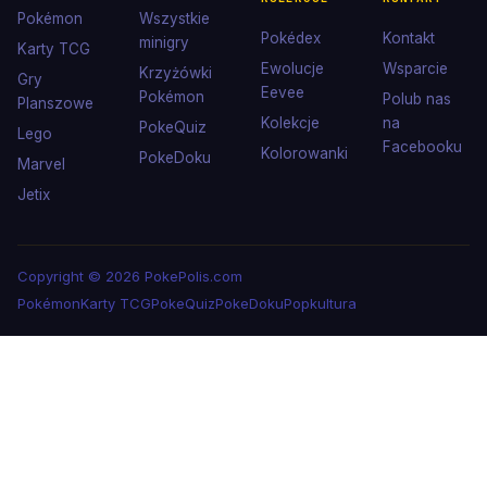
Pokémon
Wszystkie
Pokédex
Kontakt
minigry
Karty TCG
Ewolucje
Wsparcie
Krzyżówki
Gry
Eevee
Pokémon
Polub nas
Planszowe
Kolekcje
na
PokeQuiz
Lego
Facebooku
Kolorowanki
PokeDoku
Marvel
Jetix
Copyright © 2026 PokePolis.com
Pokémon
Karty TCG
PokeQuiz
PokeDoku
Popkultura