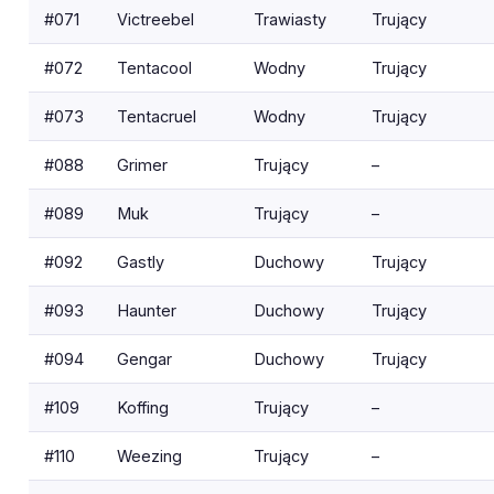
#071
Victreebel
Trawiasty
Trujący
#072
Tentacool
Wodny
Trujący
#073
Tentacruel
Wodny
Trujący
#088
Grimer
Trujący
–
#089
Muk
Trujący
–
#092
Gastly
Duchowy
Trujący
#093
Haunter
Duchowy
Trujący
#094
Gengar
Duchowy
Trujący
#109
Koffing
Trujący
–
#110
Weezing
Trujący
–