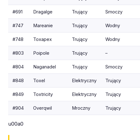
#691
Dragalge
Trujący
Smoczy
#747
Mareanie
Trujący
Wodny
#748
Toxapex
Trujący
Wodny
#803
Poipole
Trujący
–
#804
Naganadel
Trujący
Smoczy
#848
Toxel
Elektryczny
Trujący
#849
Toxtricity
Elektryczny
Trujący
#904
Overqwil
Mroczny
Trujący
u00a0