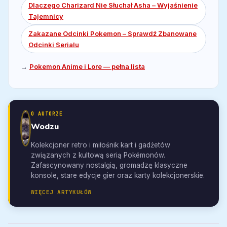
Dlaczego Charizard Nie Słuchał Asha – Wyjaśnienie
Tajemnicy
Zakazane Odcinki Pokemon – Sprawdź Zbanowane
Odcinki Serialu
→
Pokemon Anime i Lore — pełna lista
O AUTORZE
Wodzu
Kolekcjoner retro i miłośnik kart i gadżetów
związanych z kultową serią Pokémonów.
Zafascynowany nostalgią, gromadzę klasyczne
konsole, stare edycje gier oraz karty kolekcjonerskie.
WIĘCEJ ARTYKUŁÓW