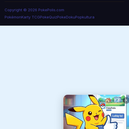
Copyright © 2026 PokePolis.com
Pokémon
Karty TCG
PokeQuiz
PokeDoku
Popkultura
✕