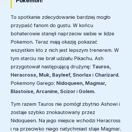
Pokemon!
To spotkanie zdecydowanie bardziej mogło
przypaść fanom do gustu. W końcu
bohaterowie stanęli naprzeciw siebie w lidze
Pokemon. Teraz mają okazję pokazać
wszystkim kto z nich jest lepszym trenerem. W
tym starciu nie brał udziału Pikachu. Ash
przygotował następującą drużynę:
Tauros,
Heracross, Muk, Bayleef, Snorlax
i
Charizard.
Pokemony Garego:
Nidoqueen, Magmar,
Blastoise, Arcanine, Scizor
i
Golem.
Tym razem Tauros nie pomógł zbytnio Ashowi i
zostaje szybko znokautowany przez
Nidoqueen. Na jego miejsce wchodzi Heracross
i na przeciwko niego natychmiast staje Magmar.