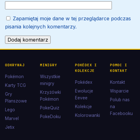
Zapamiętaj moje dane w tej przeglądarce podczas
pisania kolejnych komentarzy.
ODKRYWAJ
MINIGRY
POKÉDEX I
POMOC I
KOLEKCJE
KONTAKT
Pokémon
Wszystkie
Pokédex
Kontakt
minigry
Karty TCG
Ewolucje
Wsparcie
Krzyżówki
Gry
Eevee
Pokémon
Polub nas
Planszowe
Kolekcje
na
PokeQuiz
Lego
Facebooku
Kolorowanki
PokeDoku
Marvel
Jetix