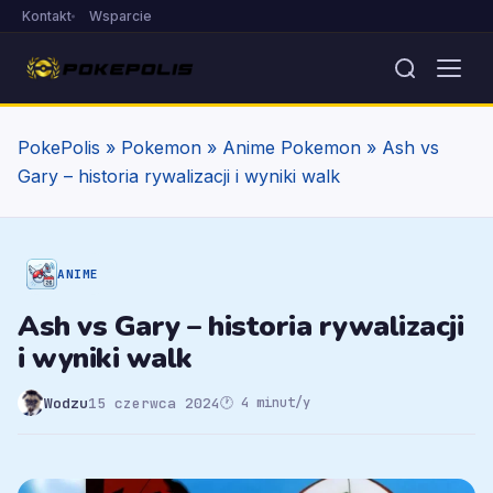
Kontakt
Wsparcie
PokePolis
»
Pokemon
»
Anime Pokemon
»
Ash vs
Gary – historia rywalizacji i wyniki walk
ANIME
Ash vs Gary – historia rywalizacji
i wyniki walk
Wodzu
15 czerwca 2024
🕐 4 minut/y