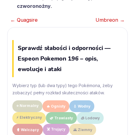
czworonożny
.
← Quagsire
Umbreon →
Sprawdź słabości i odporności —
Espeon Pokemon 196 – opis,
ewolucje i ataki
Wybierz typ (lub dwa typy) tego Pokémona, żeby
zobaczyć pełny rozkład skuteczności ataków.
⭐ Normalny
🔥 Ognisty
💧 Wodny
⚡ Elektryczny
🌿 Trawiasty
🧊 Lodowy
☠️ Trujący
🥊 Walczący
🌋 Ziemny