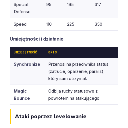
Special
95
195
317
Defense
Speed
110
225
350
Umiejętności i działanie
UMIEJĘTNOŚĆ
OPIS
Synchronize
Przenosi na przeciwnika status
(zatrucie, oparzenie, paraliż),
który sam otrzymał.
Magic
Odbija ruchy statusowe z
Bounce
powrotem na atakującego.
Ataki poprzez levelowanie