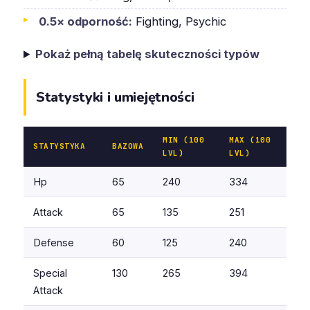
0.5× odporność:
Fighting, Psychic
Pokaż pełną tabelę skuteczności typów
Statystyki i umiejętności
MIN (100
MAX (100
STATYSTYKA
BAZOWA
LVL)
LVL)
Hp
65
240
334
Attack
65
135
251
Defense
60
125
240
Special
130
265
394
Attack