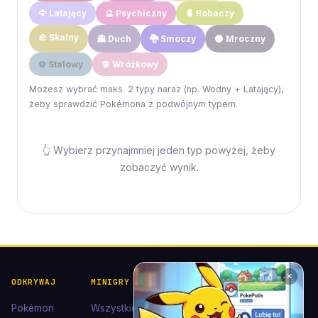
🦅 Latający
🔮 Psychiczny
🐛 Robaczy
🪨 Skalny
👻 Duch
🐉 Smoczy
🌑 Mroczny
⚙️ Stalowy
🧚 Wróżkowy
Możesz wybrać maks. 2 typy naraz (np. Wodny + Latający),
żeby sprawdzić Pokémona z podwójnym typem.
👆 Wybierz przynajmniej jeden typ powyżej, żeby
zobaczyć wynik.
✕
ODKRYWAJ
MINIGRY
POKÉDEX I
POMOC I
KOLEKCJE
KONTAKT
Pokémon
Wszystkie