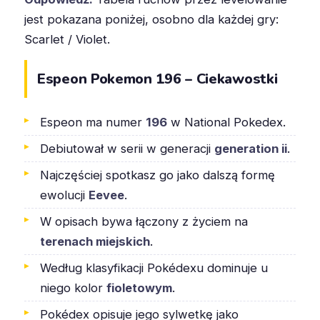
jest pokazana poniżej, osobno dla każdej gry:
Scarlet / Violet.
Espeon Pokemon 196 – Ciekawostki
Espeon ma numer
196
w National Pokedex.
Debiutował w serii w generacji
generation ii
.
Najczęściej spotkasz go jako dalszą formę
ewolucji
Eevee
.
W opisach bywa łączony z życiem na
terenach miejskich
.
Według klasyfikacji Pokédexu dominuje u
niego kolor
fioletowym
.
Pokédex opisuje jego sylwetkę jako