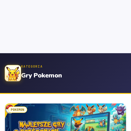
KATEGORIA
Gry Pokemon
POKEMON