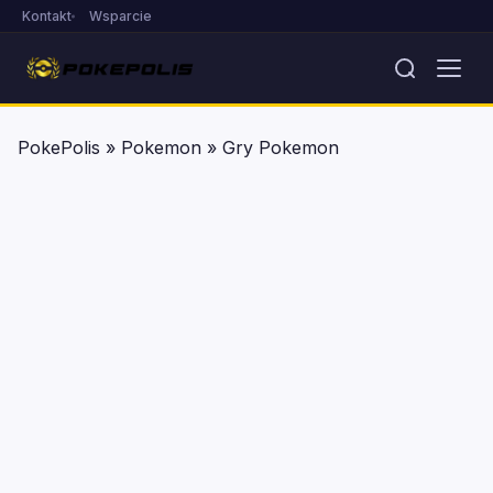
Kontakt
Wsparcie
PokePolis
»
Pokemon
»
Gry Pokemon